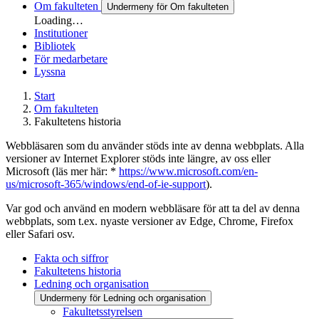
Om fakulteten
Undermeny för Om fakulteten
Loading…
Institutioner
Bibliotek
För medarbetare
Lyssna
Start
Om fakulteten
Fakultetens historia
Webbläsaren som du använder stöds inte av denna webbplats. Alla
versioner av Internet Explorer stöds inte längre, av oss eller
Microsoft (läs mer här: *
https://www.microsoft.com/en-
us/microsoft-365/windows/end-of-ie-support
).
Var god och använd en modern webbläsare för att ta del av denna
webbplats, som t.ex. nyaste versioner av Edge, Chrome, Firefox
eller Safari osv.
Fakta och siffror
Fakultetens historia
Ledning och organisation
Undermeny för Ledning och organisation
Fakultetsstyrelsen