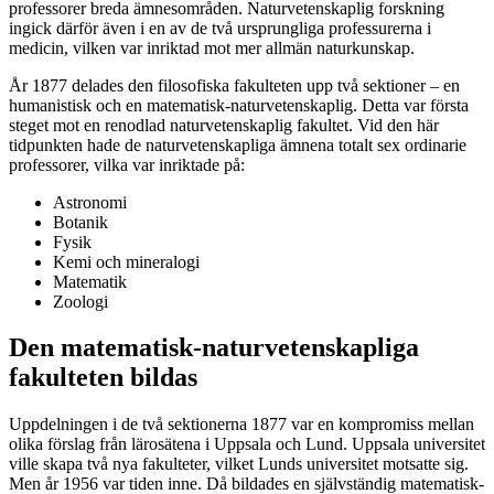
professorer breda ämnesområden. Naturvetenskaplig forskning
ingick därför även i en av de två ursprungliga professurerna i
medicin, vilken var inriktad mot mer allmän naturkunskap.
År 1877 delades den filosofiska fakulteten upp två sektioner – en
humanistisk och en matematisk-naturvetenskaplig. Detta var första
steget mot en renodlad naturvetenskaplig fakultet. Vid den här
tidpunkten hade de naturvetenskapliga ämnena totalt sex ordinarie
professorer, vilka var inriktade på:
Astronomi
Botanik
Fysik
Kemi och mineralogi
Matematik
Zoologi
Den matematisk-naturvetenskapliga
fakulteten bildas
Uppdelningen i de två sektionerna 1877 var en kompromiss mellan
olika förslag från lärosätena i Uppsala och Lund. Uppsala universitet
ville skapa två nya fakulteter, vilket Lunds universitet motsatte sig.
Men år 1956 var tiden inne. Då bildades en självständig matematisk-