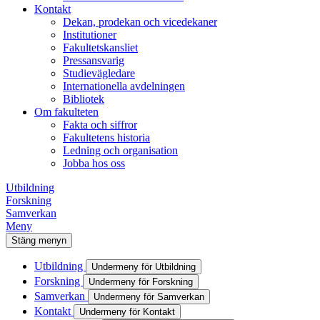
Kontakt
Dekan, prodekan och vicedekaner
Institutioner
Fakultetskansliet
Pressansvarig
Studievägledare
Internationella avdelningen
Bibliotek
Om fakulteten
Fakta och siffror
Fakultetens historia
Ledning och organisation
Jobba hos oss
Utbildning
Forskning
Samverkan
Meny
Stäng menyn
Utbildning
Undermeny för Utbildning
Forskning
Undermeny för Forskning
Samverkan
Undermeny för Samverkan
Kontakt
Undermeny för Kontakt