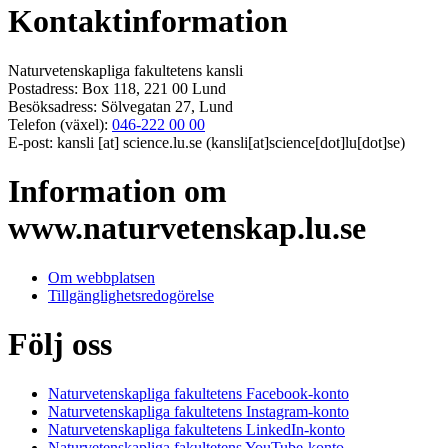
Kontaktinformation
Naturvetenskapliga fakultetens kansli
Postadress: Box 118, 221 00 Lund
Besöksadress: Sölvegatan 27, Lund
Telefon (växel):
046-222 00 00
E-post:
kansli
[at]
science
.
lu
.
se
(kansli[at]science[dot]lu[dot]se)
Information om
www.naturvetenskap.lu.se
Om webbplatsen
Tillgänglighetsredogörelse
Följ oss
Naturvetenskapliga fakultetens Facebook-konto
Naturvetenskapliga fakultetens Instagram-konto
Naturvetenskapliga fakultetens LinkedIn-konto
Naturvetenskapliga fakultetens YouTube-konto