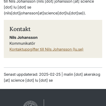
till Nils Johansson (
nils
[dot]
johansson
[at]
science
[dot]
lu
[dot]
se
(nils[dot]johansson[at]science[dot]lu[dot]se)
).
Kontakt
Nils Johansson
Kommunikatör
Kontaktuppgifter till Nils Johansson (lu.se)
Senast uppdaterad: 2025-02-25 |
malin
[dot]
akerskog
[at]
science
[dot]
lu
[dot]
se