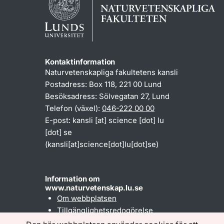
Kontaktinformation
Naturvetenskapliga fakultetens kansli
Postadress: Box 118, 221 00 Lund
Besöksadress: Sölvegatan 27, Lund
Telefon (växel):
046-222 00 00
E-post:
kansli
[at]
science
[dot]
lu
[dot]
se
(kansli[at]science[dot]lu[dot]se)
Information om
www.naturvetenskap.lu.se
Om webbplatsen
Tillgänglighetsredogörelse